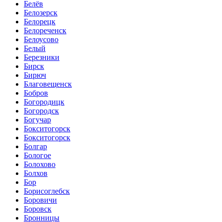
Белёв
Белозерск
Белорецк
Белореченск
Белоусово
Белый
Березники
Бирск
Бирюч
Благовещенск
Бобров
Богородицк
Богородск
Богучар
Бокситогорск
Бокситогорск
Болгар
Бологое
Болохово
Болхов
Бор
Борисоглебск
Боровичи
Боровск
Бронницы