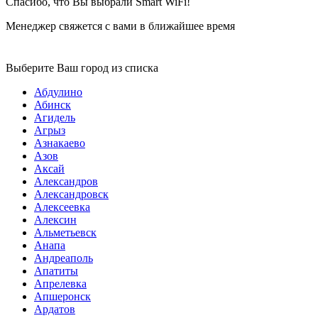
Спасибо, что Вы выбрали Smart WiFi!
Менеджер свяжется с вами в ближайшее время
Выберите Ваш город из списка
Абдулино
Абинск
Агидель
Агрыз
Азнакаево
Азов
Аксай
Александров
Александровск
Алексеевка
Алексин
Альметьевск
Анапа
Андреаполь
Апатиты
Апрелевка
Апшеронск
Ардатов