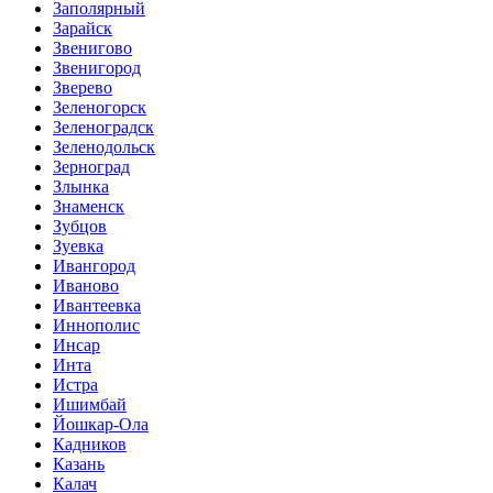
Заполярный
Зарайск
Звенигово
Звенигород
Зверево
Зеленогорск
Зеленоградск
Зеленодольск
Зерноград
Злынка
Знаменск
Зубцов
Зуевка
Ивангород
Иваново
Ивантеевка
Иннополис
Инсар
Инта
Истра
Ишимбай
Йошкар-Ола
Кадников
Казань
Калач