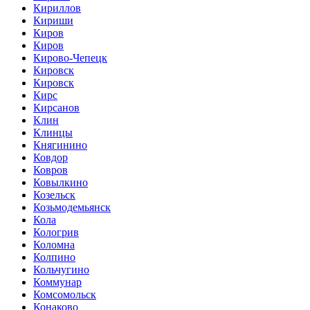
Кириллов
Кириши
Киров
Киров
Кирово-Чепецк
Кировск
Кировск
Кирс
Кирсанов
Клин
Клинцы
Княгинино
Ковдор
Ковров
Ковылкино
Козельск
Козьмодемьянск
Кола
Кологрив
Коломна
Колпино
Кольчугино
Коммунар
Комсомольск
Конаково