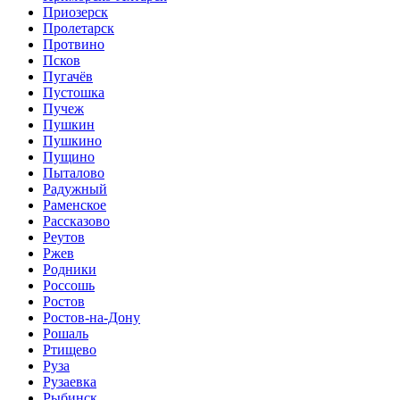
Приозерск
Пролетарск
Протвино
Псков
Пугачёв
Пустошка
Пучеж
Пушкин
Пушкино
Пущино
Пыталово
Радужный
Раменское
Рассказово
Реутов
Ржев
Родники
Россошь
Ростов
Ростов-на-Дону
Рошаль
Ртищево
Руза
Рузаевка
Рыбинск