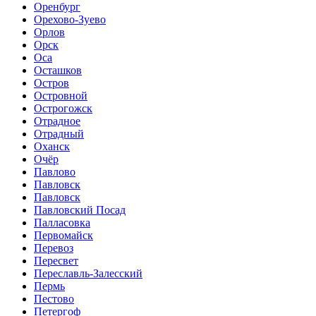
Оренбург
Орехово-Зуево
Орлов
Орск
Оса
Осташков
Остров
Островной
Острогожск
Отрадное
Отрадный
Оханск
Очёр
Павлово
Павловск
Павловск
Павловский Посад
Палласовка
Первомайск
Перевоз
Пересвет
Переславль-Залесский
Пермь
Пестово
Петергоф