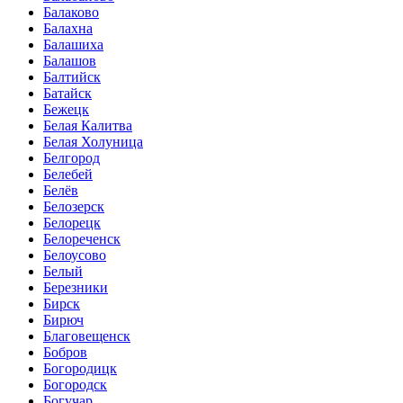
Балаково
Балахна
Балашиха
Балашов
Балтийск
Батайск
Бежецк
Белая Калитва
Белая Холуница
Белгород
Белебей
Белёв
Белозерск
Белорецк
Белореченск
Белоусово
Белый
Березники
Бирск
Бирюч
Благовещенск
Бобров
Богородицк
Богородск
Богучар