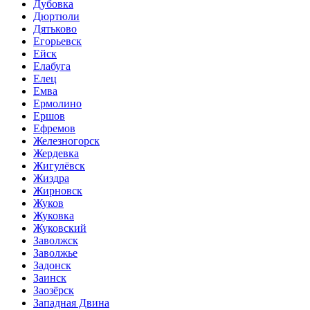
Дубовка
Дюртюли
Дятьково
Егорьевск
Ейск
Елабуга
Елец
Емва
Ермолино
Ершов
Ефремов
Железногорск
Жердевка
Жигулёвск
Жиздра
Жирновск
Жуков
Жуковка
Жуковский
Заволжск
Заволжье
Задонск
Заинск
Заозёрск
Западная Двина