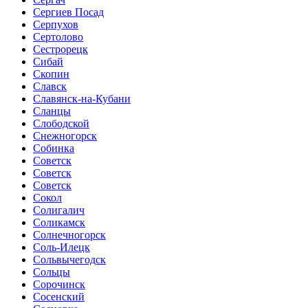
Сергиев Посад
Серпухов
Сертолово
Сестрорецк
Сибай
Скопин
Славск
Славянск-на-Кубани
Сланцы
Слободской
Снежногорск
Собинка
Советск
Советск
Советск
Сокол
Солигалич
Соликамск
Солнечногорск
Соль-Илецк
Сольвычегодск
Сольцы
Сорочинск
Сосенский