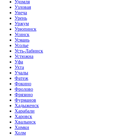
Удомля
Узловая
Унеча
Урень
Уржум
Урюпинск
Усинск
Усмань
Усолье
Усть-Лабинск
Устюжна
Уфа
Ухта
Учалы
Фатеж
Фокино
Фролово
Фрязино
Фурманов
Хадыженск
Харабали
Харовск
Хвалынск
Химки
Холм