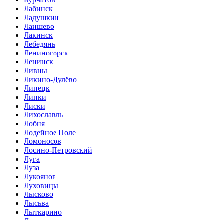
Лабинск
Ладушкин
Лаишево
Лакинск
Лебедянь
Лениногорск
Ленинск
Ливны
Ликино-Дулёво
Липецк
Липки
Лиски
Лихославль
Лобня
Лодейное Поле
Ломоносов
Лосино-Петровский
Луга
Луза
Лукоянов
Луховицы
Лысково
Лысьва
Лыткарино