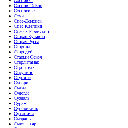
Сосновка
Сосновый Бор
Сосногорск
Сочи
Спас-Деменск
Спас-Клепики
Спасск-Рязанский
Старая Купавна
Старая Русса
Старица
Стародуб
Старый Оскол
Стерлитамак
Строитель
Струнино
Ступино
Суворов
Суджа
Судогда
Суздаль
Сураж
Суровикино
Сухиничи
Сызрань
Сыктывкар