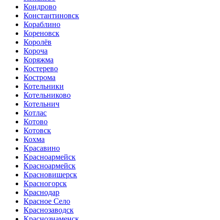
Кондрово
Константиновск
Кораблино
Кореновск
Королёв
Короча
Коряжма
Костерево
Кострома
Котельники
Котельниково
Котельнич
Котлас
Котово
Котовск
Кохма
Красавино
Красноармейск
Красноармейск
Красновишерск
Красногорск
Краснодар
Красное Село
Краснозаводск
Краснознаменск