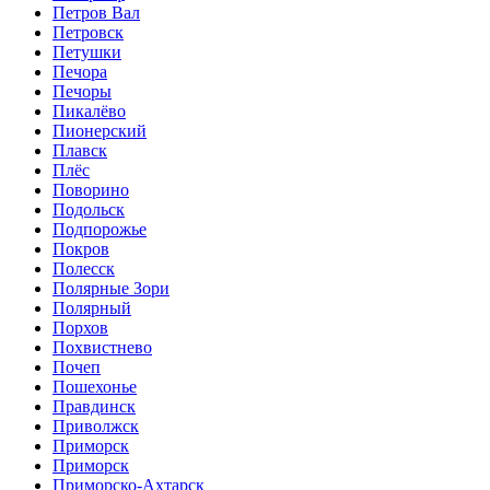
Петров Вал
Петровск
Петушки
Печора
Печоры
Пикалёво
Пионерский
Плавск
Плёс
Поворино
Подольск
Подпорожье
Покров
Полесск
Полярные Зори
Полярный
Порхов
Похвистнево
Почеп
Пошехонье
Правдинск
Приволжск
Приморск
Приморск
Приморско-Ахтарск