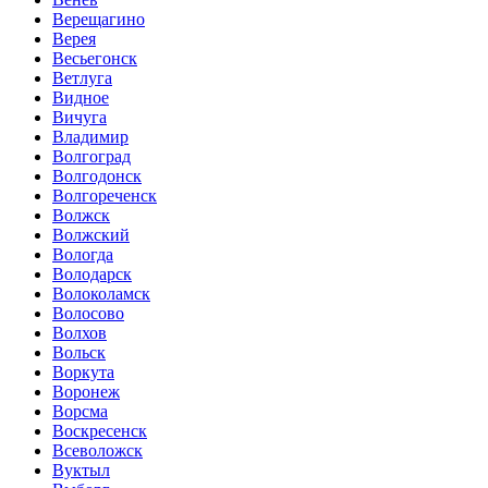
Верещагино
Верея
Весьегонск
Ветлуга
Видное
Вичуга
Владимир
Волгоград
Волгодонск
Волгореченск
Волжск
Волжский
Вологда
Володарск
Волоколамск
Волосово
Волхов
Вольск
Воркута
Воронеж
Ворсма
Воскресенск
Всеволожск
Вуктыл