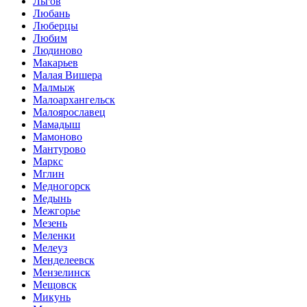
Льгов
Любань
Люберцы
Любим
Людиново
Макарьев
Малая Вишера
Малмыж
Малоархангельск
Малоярославец
Мамадыш
Мамоново
Мантурово
Маркс
Мглин
Медногорск
Медынь
Межгорье
Мезень
Меленки
Мелеуз
Менделеевск
Мензелинск
Мещовск
Микунь