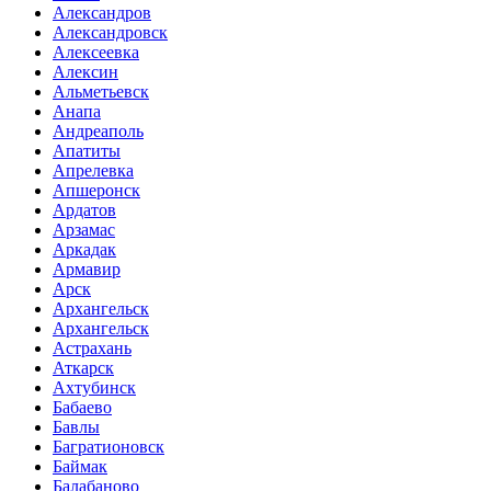
Александров
Александровск
Алексеевка
Алексин
Альметьевск
Анапа
Андреаполь
Апатиты
Апрелевка
Апшеронск
Ардатов
Арзамас
Аркадак
Армавир
Арск
Архангельск
Архангельск
Астрахань
Аткарск
Ахтубинск
Бабаево
Бавлы
Багратионовск
Баймак
Балабаново