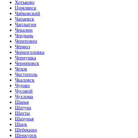
Хотьково
Цимлянск
Чайковский
Чапаевск
Чаплыгин
Чекалин
Чердынь
Череповец
Чёрмоз
Черноголовка
Чернушка
Черняховск
Чехов
Чистополь
Чкаловск
Чудово
Чусовой
Чухлома
Шарья
Шатура
Шахты
Шахунья
Шацк
Шебекино
Шенкурск