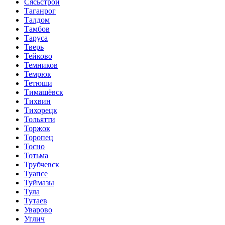
Сясьстрой
Таганрог
Талдом
Тамбов
Таруса
Тверь
Тейково
Темников
Темрюк
Тетюши
Тимашёвск
Тихвин
Тихорецк
Тольятти
Торжок
Торопец
Тосно
Тотьма
Трубчевск
Туапсе
Туймазы
Тула
Тутаев
Уварово
Углич