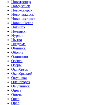
Новотроицк
Новоузенск
Новохоперск
Новочеркасск
Новошахтинск
Новый Оскол
Ногинск
Нолинск
Нурлат
Нытва
Няндома
Обнинск
Обоянь
Одинцово
Озёрск
Озёры
Октябрьск
Октябрьский
Окуловка
Оленегорск
Омутнинск
Онега
Опочка
Орел
Орёл