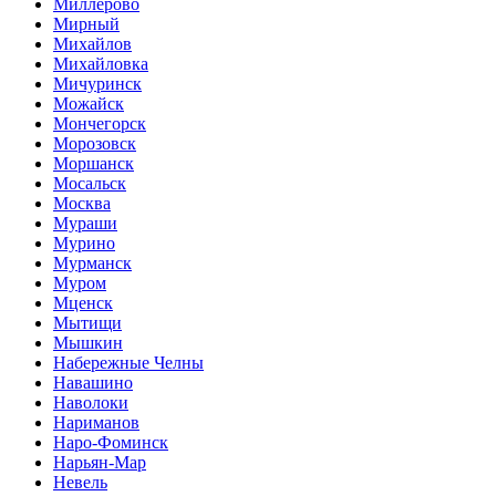
Миллерово
Мирный
Михайлов
Михайловка
Мичуринск
Можайск
Мончегорск
Морозовск
Моршанск
Мосальск
Москва
Мураши
Мурино
Мурманск
Муром
Мценск
Мытищи
Мышкин
Набережные Челны
Навашино
Наволоки
Нариманов
Наро-Фоминск
Нарьян-Мар
Невель