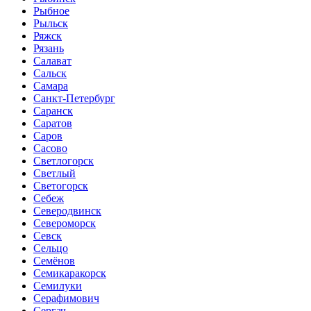
Рыбное
Рыльск
Ряжск
Рязань
Салават
Сальск
Самара
Санкт-Петербург
Саранск
Саратов
Саров
Сасово
Светлогорск
Светлый
Светогорск
Себеж
Северодвинск
Североморск
Севск
Сельцо
Семёнов
Семикаракорск
Семилуки
Серафимович
Сергач