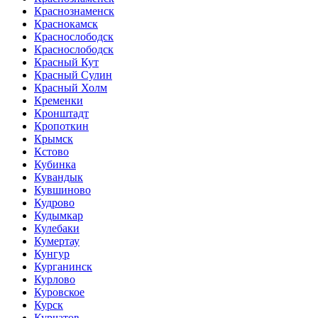
Краснознаменск
Краснокамск
Краснослободск
Краснослободск
Красный Кут
Красный Сулин
Красный Холм
Кременки
Кронштадт
Кропоткин
Крымск
Кстово
Кубинка
Кувандык
Кувшиново
Кудрово
Кудымкар
Кулебаки
Кумертау
Кунгур
Курганинск
Курлово
Куровское
Курск
Курчатов