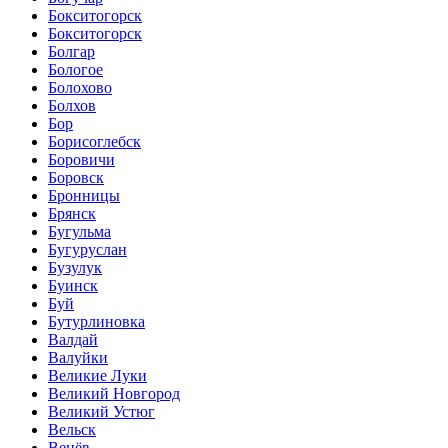
Бокситогорск
Бокситогорск
Болгар
Бологое
Болохово
Болхов
Бор
Борисоглебск
Боровичи
Боровск
Бронницы
Брянск
Бугульма
Бугуруслан
Бузулук
Буинск
Буй
Бутурлиновка
Валдай
Валуйки
Великие Луки
Великий Новгород
Великий Устюг
Вельск
Венёв