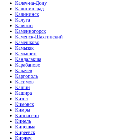
Калач-на-Дону
Калининград
Калининск
Калуга
Калязин
Каменногорск
Каменск-Шахтинский
Камешково
Камызяк
Камышин
Кандалакша
Карабаново
Карачев
Каргополь
Касимов
Кашин
Кашира
Кизел
Кимовск
Кимры
Кингисепп
Кинель
Кинешма
Киреевск
Киржач