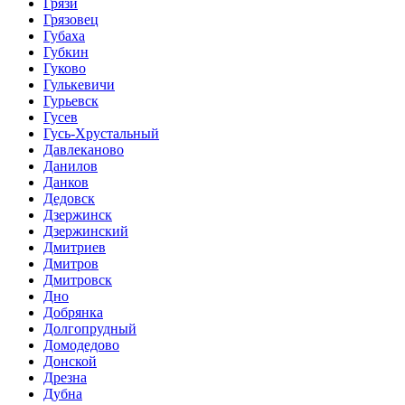
Грязи
Грязовец
Губаха
Губкин
Гуково
Гулькевичи
Гурьевск
Гусев
Гусь-Хрустальный
Давлеканово
Данилов
Данков
Дедовск
Дзержинск
Дзержинский
Дмитриев
Дмитров
Дмитровск
Дно
Добрянка
Долгопрудный
Домодедово
Донской
Дрезна
Дубна