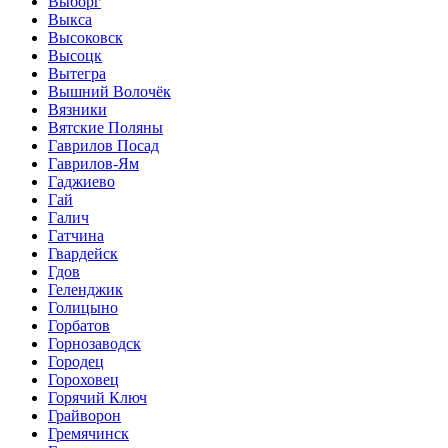
Выборг
Выкса
Высоковск
Высоцк
Вытегра
Вышний Волочёк
Вязники
Вятские Поляны
Гаврилов Посад
Гаврилов-Ям
Гаджиево
Гай
Галич
Гатчина
Гвардейск
Гдов
Геленджик
Голицыно
Горбатов
Горнозаводск
Городец
Гороховец
Горячий Ключ
Грайворон
Гремячинск