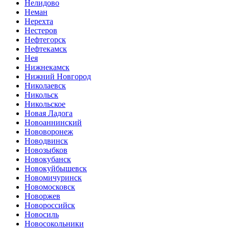
Нелидово
Неман
Нерехта
Нестеров
Нефтегорск
Нефтекамск
Нея
Нижнекамск
Нижний Новгород
Николаевск
Никольск
Никольское
Новая Ладога
Новоаннинский
Нововоронеж
Новодвинск
Новозыбков
Новокубанск
Новокуйбышевск
Новомичуринск
Новомосковск
Новоржев
Новороссийск
Новосиль
Новосокольники